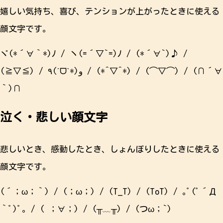
嬉しい気持ち、喜び、テンションが上がったときに使える
顔文字です。
ヾ(*´∀｀*)ﾉ / ヽ(=´▽`=)ﾉ / (*´∀`)♪ /
(≧▽≦) / ٩(ˊᗜˋ*)و / (*^▽^*) / (⌒▽⌒) / (∩´∀
｀)∩
泣く・悲しい顔文字
悲しいとき、感動したとき、しょんぼりしたときに使える
顔文字です。
(´；ω；｀) / (；ω；) / (T_T) / (ToT) / ｡ﾟ(ﾟ´Д
｀ﾟ)ﾟ｡ / ( ；∀；) / (╥﹏╥) / (つω；`)