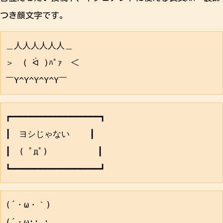
つき顔文字です。
＿人人人人人人＿

＞　( ᐛ )ﾊﾟｧ　＜

┏━━━━━━━━━━━━━━━━━━┓

┃　ヨシじゃない    ┃

┃　( ﾟдﾟ)          ┃

(´・ω・｀)

(´・ω:;.:...
