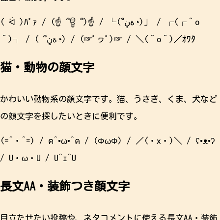
( ᐛ )ﾊﾟｧ / (☝ ՞ਊ ՞)☝ / └(՞ةڼ◔)」 / ┌(┌＾o
＾)┐ / ( ՞ةڼ◔) / (☞ﾟヮﾟ)☞ / ＼(＾o＾)／ｵﾜﾀ
猫・動物の顔文字
かわいい動物系の顔文字です。猫、うさぎ、くま、犬など
の顔文字を探したいときに便利です。
(=^・^=) / ฅ^•ω•^ฅ / (ΦωΦ) / ／(・x・)＼ / ʕ•ᴥ•ʔ
/ U・ω・U / U^ｪ^U
長文AA・装飾つき顔文字
目立たせたい投稿や、ネタコメントに使える長文AA・装飾