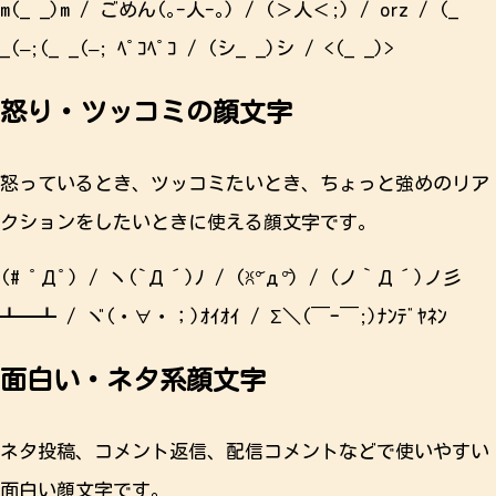
m(_ _)m / ごめん(｡-人-｡) / (＞人＜;) / orz / (_
_(–;(_ _(–; ﾍﾟｺﾍﾟｺ / (シ_ _)シ / <(_ _)>
怒り・ツッコミの顔文字
怒っているとき、ツッコミたいとき、ちょっと強めのリア
クションをしたいときに使える顔文字です。
(# ﾟДﾟ) / ヽ(`Д´)ﾉ / (ꐦ°᷄д°᷅) / (ノ｀Д´)ノ彡
┻━┻ / ヾ(・∀・；)ｵｲｵｲ / Σ＼(￣ｰ￣;)ﾅﾝﾃﾞﾔﾈﾝ
面白い・ネタ系顔文字
ネタ投稿、コメント返信、配信コメントなどで使いやすい
面白い顔文字です。