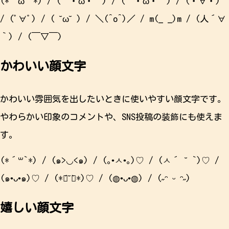
(*´ω｀*) / (｀・ω・´) / (´・ω・｀) / (・∀・)
/ (ﾟ∀ﾟ) / ( ˘ω˘ ) / ＼(^o^)／ / m(_ _)m / (人´∀
｀) / (￣▽￣)
かわいい顔文字
かわいい雰囲気を出したいときに使いやすい顔文字です。
やわらかい印象のコメントや、SNS投稿の装飾にも使えま
す。
(*´꒳`*) / (๑>◡<๑) / (｡•ㅅ•｡)♡ / (ㅅ´ ˘ `)♡ /
(๑•ᴗ•๑)♡ / (*ฅ́˘ฅ̀*)♡ / (◍•ᴗ•◍) / (˶ᵔ ᵕ ᵔ˶)
嬉しい顔文字