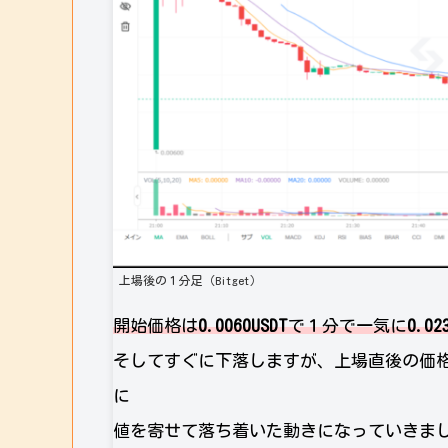
上場後の１分足（Bitget）
開始価格は
0.0060USDT
で１分で一気に
0.02
そしてすぐに下落しますが、上場直後の価格にB
に
値を寄せて落ち着いた動きになっていきま