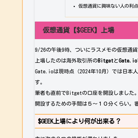
仮想通貨に興味ない人の利
仮想通貨【$GEEK】上場
9/26の午後9時、ついにラスメモの仮想通
上場したのは海外取引所の
Bitget
と
Gate.io
Gate.ioは現時点（2024年10月）では日
す。
筆者も直前でBitgetの口座を開設しました
開設するための手間は５～１０分くらい。
$GEEK上場により何が出来る？