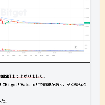
38USDT
まで上がりました
。
itgetとGate.ioとで乖離があり、その後徐々
した。