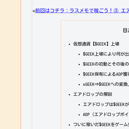
«
前回はコチラ：ラスメモで稼ごう！③ エア
目
仮想通貨【$GEEK】上場
$GEEK上場により何が
$GEEKの初動とその後
$GEEK保有によるADP
xGEEK⇒$GEEKへの
エアドロップの解説
エアドロップは$GEE
ADP（エアドロップポ
ついに稼いだ$GEEKをゲー