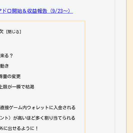
ドロ開始＆収益報告（9/23～）
次
出来る？
の動き
獲得量の変更
変換上限が一瞬で枯渇
Kが直接ゲーム内ウォレットに入金される
イント）が高いほど多く割り当てられる
ム外に出せるように！