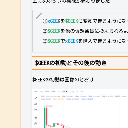
主に次の３つの機能が備わりました
①
xGEE
Kを
$GEEK
に変換できるようにな
②
$GEEK
を他の仮想通貨に換えられるように
③
$GEEK
で
xGEEK
を購入できるようにな
$GEEKの初動とその後の動き
$GEEKの初動は画像のとおり