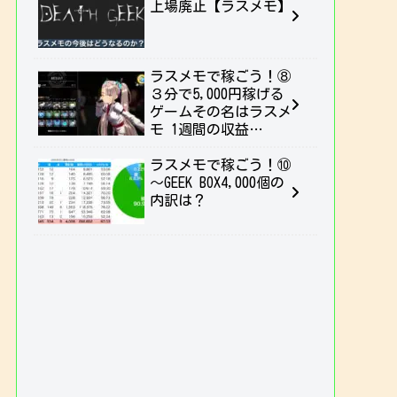
上場廃止【ラスメモ】
ラスメモで稼ごう！⑧
３分で5,000円稼げる
ゲームその名はラスメ
モ 1週間の収益
（10/21～）
ラスメモで稼ごう！⑩
～GEEK BOX4,000個の
内訳は？