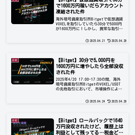
で1600万円稼いだらアカウント
凍結された件
海外暗号資産取引所Bitgetで仮想通貨
VOXELを取引していたら30分で5000円
が1600万円に！しかし、異常な取引が
あったため調査中とのことでアカウン
トを凍結されました。市場操作があっ
2025.04.21
2025.04.29
たとかで、不正な取引に関してロール
バックするとの声明もありますが、果
たして私が正当に取引の場で勝ち得た
利益はどうなるのか？
【Bitget】30分で5,000円を
日記
1600万円に増やしたら全部没収
された件
2025年4/20 17:00-17:30の間、海外
暗号資産取引所BitgetのVOXEL/USDT
の先物取引において、市場操作による
不具合が発生。そうとは知らずにこの
時間で5,000円を1600万円以上に増や
2025.04.24
2025.04.29
したが、ロールバックにより利益を回
収された話。
【Bitget】ロールバックで1640
日記
万円没収されたけど、履歴上は
利益として残ってる…税金どう