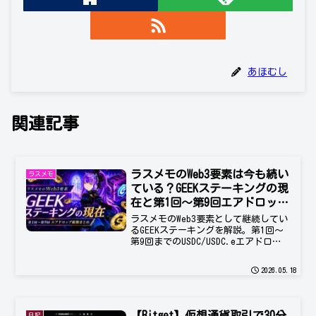
あほむし
関連記事
ラスメモのWeb3要素は今も続い
ラスメモ
ている？GEEKステーキングの現
在と第1回〜第9回エアドロップ
総額まとめ
ラスメモのWeb3要素として継続してい
るGEEKステーキングを解説。第1回〜
第9回までのUSDC/USDC.eエアドロッ
プ総額、参加者数、報酬推移、注意点
をまとめます。
2026.05.18
【Bitget】仮想通貨取引で30分
日記