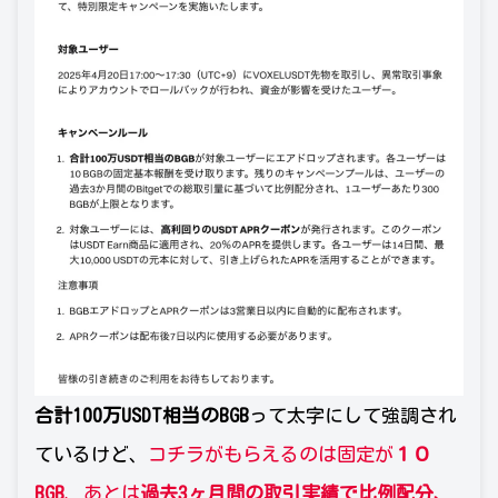
合計100万USDT相当のBGB
って太字にして強調され
ているけど、
コチラがもらえるのは固定が
１０
BGB
、あとは
過去3ヶ月間の取引実績で比例配分、