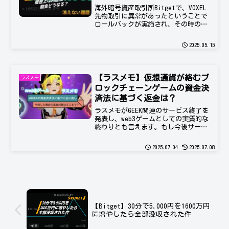
なる？
海外暗号資産取引所Bitgetで、VOXEL
先物取引に異常があったということで
ロールバックが実施され、その時の利
益1640万円を没収された件について、
税金はどうなるか懸念があったため
2025.05.15
Bitgetに問い合わせをした結果につい
ての記録です。
【ラスメモ】仮想通貨が絡むブ
ラスメモ
ロックチェーンゲームの資金決
済法に基づく返金は？
ラスメモがGEEK関連のサービス終了を
発表し、web3ゲームとしての実質的な
終わりとも言えます。もし今後サービ
スを終了した場合に、earnにより稼い
だ有償xGEEKについても、資金決済法
2025.07.04
2025.07.08
による払い戻しは可能なのか？どこま
でが返金対象となるのか考察します。
【Bitget】30分で5,000円を1600万円
に増やしたら全部没収された件